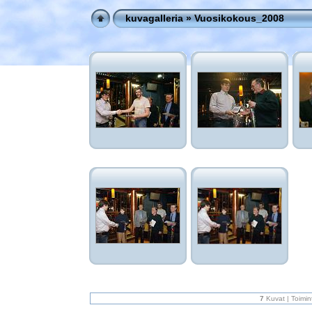
kuvagalleria
»
Vuosikokous_2008
7
Kuvat | Toimi