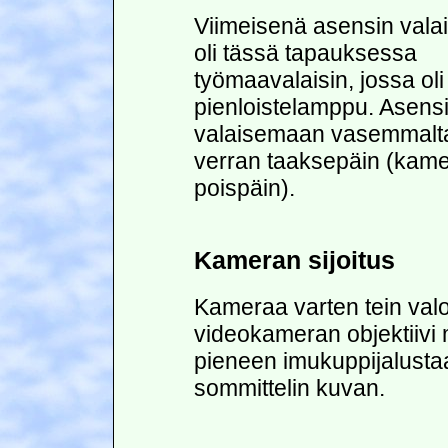
Viimeisenä asensin vala
oli tässä tapauksessa
työmaavalaisin, jossa oli
pienloistelamppu. Asens
valaisemaan vasemmalta
verran taaksepäin (kam
poispäin).
Kameran sijoitus
Kameraa varten tein valo
videokameran objektiivi 
pieneen imukuppijalustaan
sommittelin kuvan.