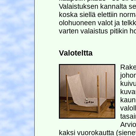
Valaistuksen kannalta se
koska siellä elettiin norma
olohuoneen valot ja telkk
varten valaistus pitikin ho
Valoteltta
Raken
johon
kuiv
kuva
kauni
valol
tasa
Arvi
kaksi vuorokautta (sienet