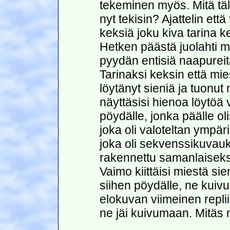
tekeminen myös. Mitä täl
nyt tekisin? Ajattelin ett
keksiä joku kiva tarina 
Hetken päästä juolahti mi
pyydän entisiä naapureit
Tarinaksi keksin että mie
löytänyt sieniä ja tuonut
näyttäsisi hienoa löytöä 
pöydälle, jonka päälle ol
joka oli valoteltan ympär
joka oli sekvenssikuvauk
rakennettu samanlaisek
Vaimo kiittäisi miestä sien
siihen pöydälle, ne kuivuu
elokuvan viimeinen repli
ne jäi kuivumaan. Mitäs 