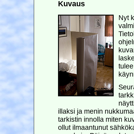
Kuvaus
Nyt k
valmi
Tiet
ohje
kuvan
laske
tulee
käyn
Seur
tarkk
näytt
illaksi ja menin nukku
tarkistin innolla miten k
ollut ilmaantunut sähkök