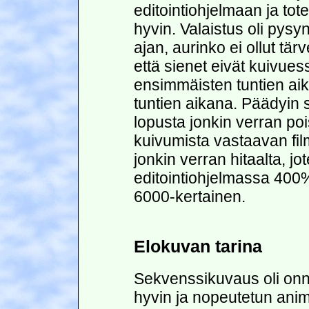
editointiohjelmaan ja tot
hyvin. Valaistus oli pys
ajan, aurinko ei ollut tär
että sienet eivät kuivue
ensimmäisten tuntien ai
tuntien aikana. Päädyin 
lopusta jonkin verran pois
kuivumista vastaavan fil
jonkin verran hitaalta, j
editointiohjelmassa 400
6000-kertainen.
Elokuvan tarina
Sekvenssikuvaus oli onn
hyvin ja nopeutetun ani