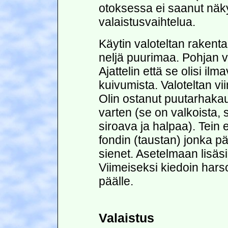
otoksessa ei saanut näky
valaistusvaihtelua.
Käytin valoteltan rakent
neljä puurimaa. Pohjan va
Ajattelin että se olisi ilm
kuivumista. Valoteltan v
Olin ostanut puutarhakau
varten (se on valkoista, 
siroava ja halpaa). Tein 
fondin (taustan) jonka pä
sienet. Asetelmaan lisäsi
Viimeiseksi kiedoin hars
päälle.
Valaistus