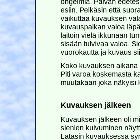
ongelmia. Päivän edetessä
esiin. Pelkäsin että suor
vaikuttaa kuvauksen vala
kuvauspaikan valoa läpäi
laitoin vielä ikkunaan
sisään tulvivaa valoa. Si
vuorokautta ja kuvaus si
Koko kuvauksen aikana p
Piti varoa koskemasta k
muutakaan joka näkyisi 
Kuvauksen jälkeen
Kuvauksen jälkeen oli mie
sienien kuivuminen näyt
Latasin kuvauksessa syn