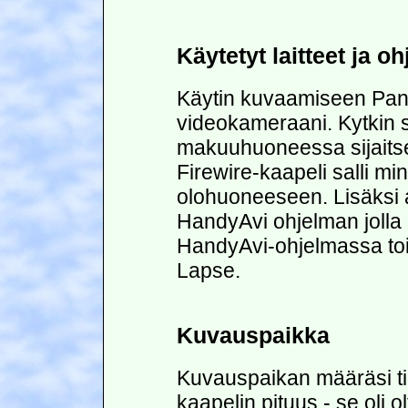
Käytetyt laitteet ja o
Käytin kuvaamiseen Pa
videokameraani. Kytkin se
makuuhuoneessa sijaitse
Firewire-kaapeli salli m
olohuoneeseen. Lisäksi 
HandyAvi ohjelman jolla
HandyAvi-ohjelmassa toi
Lapse.
Kuvauspaikka
Kuvauspaikan määräsi tie
kaapelin pituus - se oli 