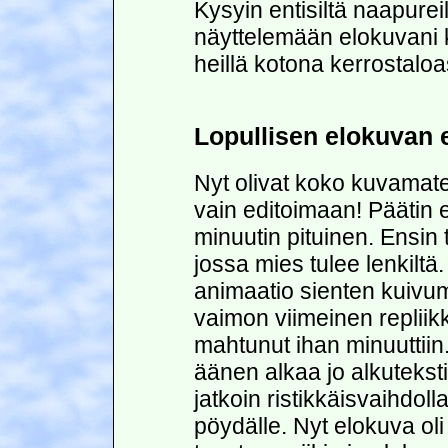
Kysyin entisiltä naapurei
näyttelemään elokuvani 
heillä kotona kerrostalo
Lopullisen elokuvan e
Nyt olivat koko kuvamater
vain editoimaan! Päätin e
minuutin pituinen. Ensin t
jossa mies tulee lenkiltä.
animaatio sienten kuivumi
vaimon viimeinen repliikki
mahtunut ihan minuuttii
äänen alkaa jo alkuteksti
jatkoin ristikkäisvaihdoll
pöydälle. Nyt elokuva oli