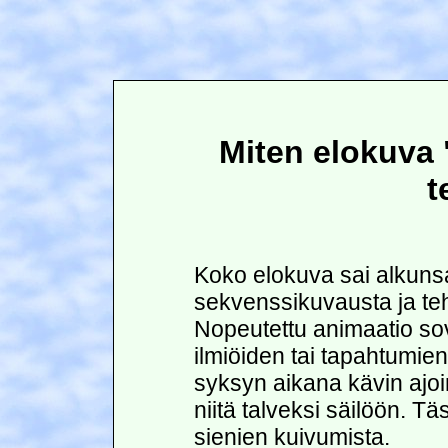
Miten elokuva 
t
Koko elokuva sai alkunsa
sekvenssikuvausta ja teh
Nopeutettu animaatio sov
ilmiöiden tai tapahtumie
syksyn aikana kävin ajoi
niitä talveksi säilöön. Tä
sienien kuivumista.